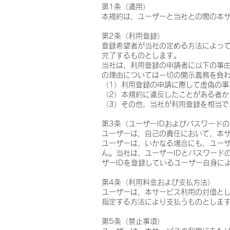
第1条（適用）
本規約は，ユーザーと当社との間の本
第2条（利用登録）
登録希望者が当社の定める方法によっ
完了するものとします。
当社は，利用登録の申請者に以下の事
の理由については一切の開示義務を負
（1）利用登録の申請に際して虚偽の事
（2）本規約に違反したことがある者か
（3）その他，当社が利用登録を相当で
第3条（ユーザーIDおよびパスワード
ユーザーは，自己の責任において，本サ
ユーザーは，いかなる場合にも，ユーザ
ん。当社は，ユーザーIDとパスワード
ザーIDを登録しているユーザー自身に
第4条（利用料金および支払方法）
ユーザーは，本サービス利用の対価と
指定する方法により支払うものとしま
第5条（禁止事項）