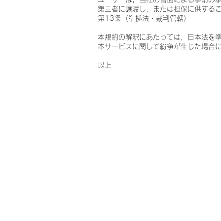
第三者に譲渡し，または担保に供する
第13条（準拠法・裁判管轄）
本規約の解釈にあたっては，日本法を
本サービスに関して紛争が生じた場合
以上