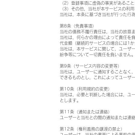
（2）登録事項に虚偽の事実があること
（3）その他，当社が本サービスの利用
当社は，本条に基づき当社が行った行
第8条（免責事項）
当社の債務不履行責任は，当社の故意
当社は，何らかの理由によって責任を
代金額（継続的サービスの場合には1
当社は，本サービスに関して，ユーザ
紛争等について一切責任を負いません
第9条（サービス内容の変更等）
当社は，ユーザーに通知することなく
できるものとし，これによってユーザ
第10条（利用規約の変更）
当社は，必要と判断した場合には，ユ
とします。
第11条（通知または連絡）
ユーザーと当社との間の通知または連
第12条（権利義務の譲渡の禁止）
ユーザーは，当社の書面による事前の