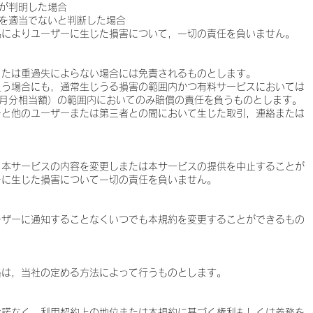
が判明した場合
を適当でないと判断した場合
為によりユーザーに生じた損害について，一切の責任を負いません。
または重過失によらない場合には免責されるものとします。
負う場合にも，通常生じうる損害の範囲内かつ有料サービスにおいては
か月分相当額）の範囲内においてのみ賠償の責任を負うものとします。
ーと他のユーザーまたは第三者との間において生じた取引，連絡または
。
，本サービスの内容を変更しまたは本サービスの提供を中止することが
ーに生じた損害について一切の責任を負いません。
ーザーに通知することなくいつでも本規約を変更することができるもの
絡は，当社の定める方法によって行うものとします。
承諾なく，利用契約上の地位または本規約に基づく権利もしくは義務を