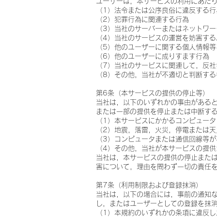
ユーザーは，本サービスの利用にあた
（1）法令または公序良俗に違反する行
（2）犯罪行為に関連する行為
（3）当社のサーバーまたはネットワ
（4）当社のサービスの運営を妨害する
（5）他のユーザーに関する個人情報等
（6）他のユーザーに成りすます行為
（7）当社のサービスに関連して，反
（8）その他，当社が不適切と判断する
第6条（本サービスの提供の停止等）
当社は，以下のいずれかの事由がある
または一部の提供を停止または中断す
（1）本サービスにかかるコンピュー
（2）地震，落雷，火災，停電または
（3）コンピュータまたは通信回線等が
（4）その他，当社が本サービスの提供
当社は，本サービスの提供の停止また
害について，理由を問わず一切の責任
第7条（利用制限および登録抹消）
当社は，以下の場合には，事前の通知
し，またはユーザーとしての登録を抹
（1）本規約のいずれかの条項に違反し