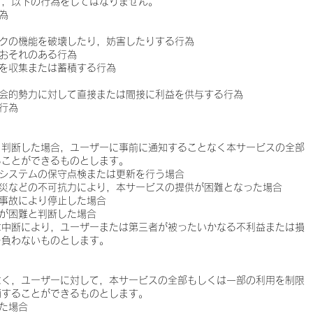
り，以下の行為をしてはなりません。
為
ークの機能を破壊したり，妨害したりする行為
おそれのある行為
を収集または蓄積する行為
社会的勢力に対して直接または間接に利益を供与する行為
行為
と判断した場合，ユーザーに事前に通知することなく本サービスの全部
ることができるものとします。
タシステムの保守点検または更新を行う場合
天災などの不可抗力により，本サービスの提供が困難となった場合
事故により停止した場合
が困難と判断した場合
は中断により，ユーザーまたは第三者が被ったいかなる不利益または損
を負わないものとします。
なく，ユーザーに対して，本サービスの全部もしくは一部の利用を制限
消することができるものとします。
た場合